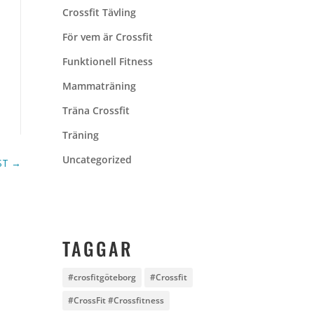
Crossfit Tävling
För vem är Crossfit
Funktionell Fitness
Mammaträning
Träna Crossfit
Träning
Uncategorized
ST
→
TAGGAR
#crosfitgöteborg
#Crossfit
#CrossFit #Crossfitness