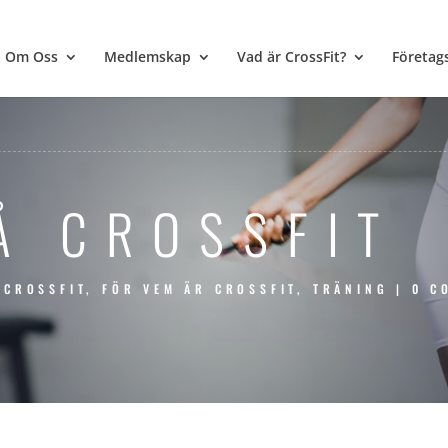
Om Oss
Medlemskap
Vad är CrossFit?
Företag
Å CROSSFIT
 CROSSFIT
,
FÖR VEM ÄR CROSSFIT
,
TRÄNING
|
0 C