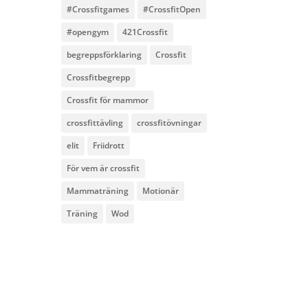
#Crossfitgames
#CrossfitOpen
#opengym
421Crossfit
begreppsförklaring
Crossfit
Crossfitbegrepp
Crossfit för mammor
crossfittävling
crossfitövningar
elit
Friidrott
För vem är crossfit
Mammaträning
Motionär
Träning
Wod