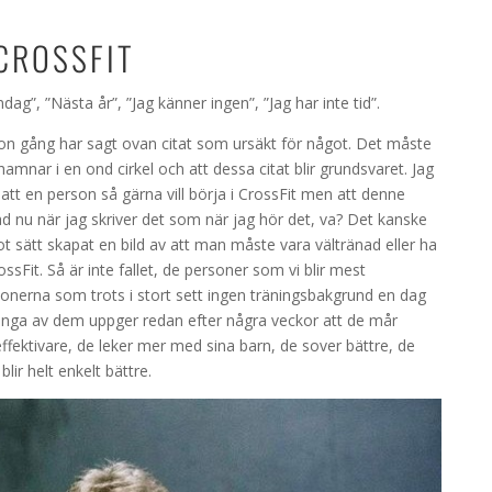
CROSSFIT
ag”, ”Nästa år”, ”Jag känner ingen”, ”Jag har inte tid”.
någon gång har sagt ovan citat som ursäkt för något. Det måste
hamnar i en ond cirkel och att dessa citat blir grundsvaret. Jag
att en person så gärna vill börja i CrossFit men att denne
derad nu när jag skriver det som när jag hör det, va? Det kanske
ot sätt skapat en bild av att man måste vara vältränad eller ha
sFit. Så är inte fallet, de personer som vi blir mest
nerna som trots i stort sett ingen träningsbakgrund en dag
Många av dem uppger redan efter några veckor att de mår
effektivare, de leker mer med sina barn, de sover bättre, de
blir helt enkelt bättre.