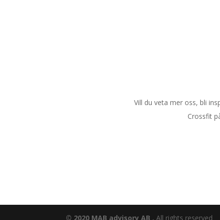
Vill du veta mer oss, bli i
Crossfit p
© 2020 MAB advisory AB .
All rights reserved