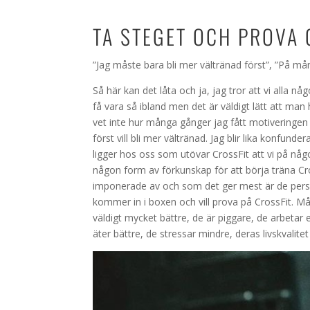
TA STEGET OCH PROVA 
”Jag måste bara bli mer vältränad först”, ”På månd
Så här kan det låta och ja, jag tror att vi alla 
få vara så ibland men det är väldigt lätt att man 
vet inte hur många gånger jag fått motiveringen 
först vill bli mer vältränad. Jag blir lika konfun
ligger hos oss som utövar CrossFit att vi på någ
någon form av förkunskap för att börja träna Cros
imponerade av och som det ger mest är de perso
kommer in i boxen och vill prova på CrossFit. 
väldigt mycket bättre, de är piggare, de arbetar 
äter bättre, de stressar mindre, deras livskvalitet 