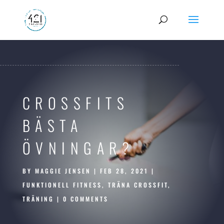
CROSSFITS
BÄSTA
ÖVNINGAR?
BY
MAGGIE JENSEN
|
FEB 28, 2021
|
FUNKTIONELL FITNESS
,
TRÄNA CROSSFIT
,
TRÄNING
|
0 COMMENTS