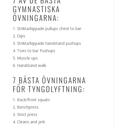
7 AV DE BÄSTA
GYMNASTISKA
ÖVNINGARNA:
Strikta/kippade pullups chest to bar
Dips
Strikta/kippade handstand pushups
Toes to bar Pushups
Muscle ups
Handstand walk
7 BÄSTA ÖVNINGARNA
FÖR TYNGDLYFTNING:
Back/front squats
Benchpress
Strict press
Cleans and jerk