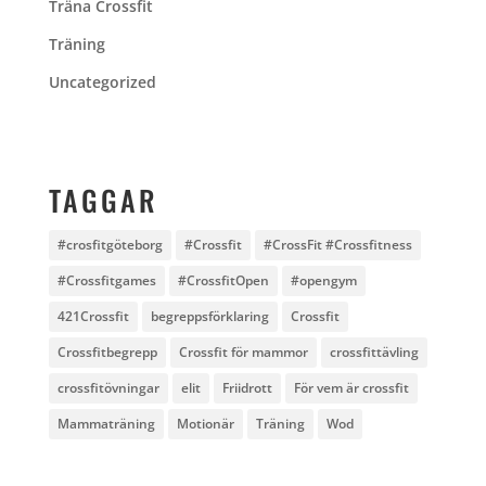
Träna Crossfit
Träning
Uncategorized
TAGGAR
#crosfitgöteborg
#Crossfit
#CrossFit #Crossfitness
#Crossfitgames
#CrossfitOpen
#opengym
421Crossfit
begreppsförklaring
Crossfit
Crossfitbegrepp
Crossfit för mammor
crossfittävling
crossfitövningar
elit
Friidrott
För vem är crossfit
Mammaträning
Motionär
Träning
Wod