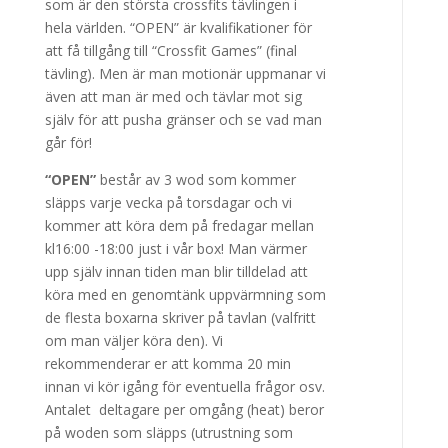
som är den största crossfits tävlingen i
hela världen. “OPEN” är kvalifikationer för
att få tillgång till “Crossfit Games” (final
tävling). Men är man motionär uppmanar vi
även att man är med och tävlar mot sig
själv för att pusha gränser och se vad man
går för!
“OPEN”
består av 3 wod som kommer
släpps varje vecka på torsdagar och vi
kommer att köra dem på fredagar mellan
kl16:00 -18:00 just i vår box! Man värmer
upp själv innan tiden man blir tilldelad att
köra med en genomtänk uppvärmning som
de flesta boxarna skriver på tavlan (valfritt
om man väljer köra den). Vi
rekommenderar er att komma 20 min
innan vi kör igång för eventuella frågor osv.
Antalet deltagare per omgång (heat) beror
på woden som släpps (utrustning som