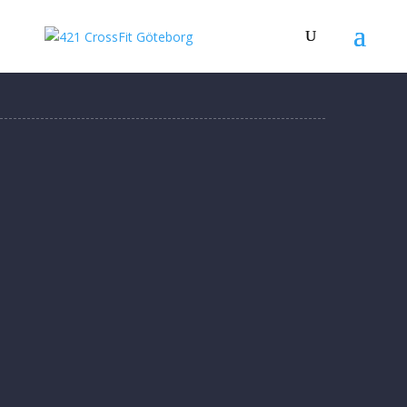
MAGGIE JENSEN
FEB 3, 2021
421CROSSFIT
CROSSFIT TÄVLING
TRÄNING
0 COMMENTS