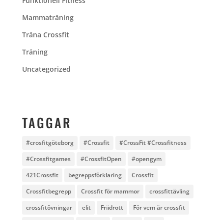
Funktionell Fitness
Mammaträning
Träna Crossfit
Träning
Uncategorized
TAGGAR
#crosfitgöteborg
#Crossfit
#CrossFit #Crossfitness
#Crossfitgames
#CrossfitOpen
#opengym
421Crossfit
begreppsförklaring
Crossfit
Crossfitbegrepp
Crossfit för mammor
crossfittävling
crossfitövningar
elit
Friidrott
För vem är crossfit