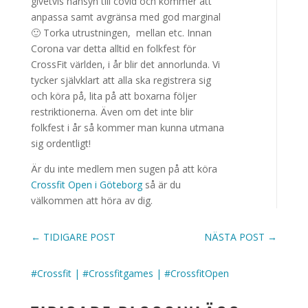
givetvis hänsyn till covid och kommer att
anpassa samt avgränsa med god marginal
🙂 Torka utrustningen, mellan etc. Innan
Corona var detta alltid en folkfest för
CrossFit världen, i år blir det annorlunda. Vi
tycker självklart att alla ska registrera sig
och köra på, lita på att boxarna följer
restriktionerna. Även om det inte blir
folkfest i år så kommer man kunna utmana
sig ordentligt!
Är du inte medlem men sugen på att köra
Crossfit Open i Göteborg
så är du
välkommen att höra av dig.
←
TIDIGARE POST
NÄSTA POST
→
#Crossfit
|
#Crossfitgames
|
#CrossfitOpen