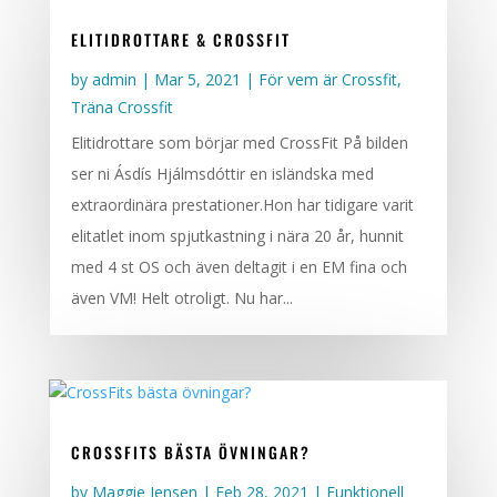
ELITIDROTTARE & CROSSFIT
by
admin
|
Mar 5, 2021
|
För vem är Crossfit
,
Träna Crossfit
Elitidrottare som börjar med CrossFit På bilden
ser ni Ásdís Hjálmsdóttir en isländska med
extraordinära prestationer.Hon har tidigare varit
elitatlet inom spjutkastning i nära 20 år, hunnit
med 4 st OS och även deltagit i en EM fina och
även VM! Helt otroligt. Nu har...
CROSSFITS BÄSTA ÖVNINGAR?
by
Maggie Jensen
|
Feb 28, 2021
|
Funktionell