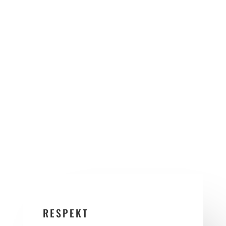
CrossFit är en träningsform med stark
gemenskap och community. Vi hjälper och
stöttar varandra för att utvecklas och har
roligt. Man “tävlar” med sig själv, inte med
andra. Lyft dina kamrater, pusha och sprid
glädje.
RESPEKT