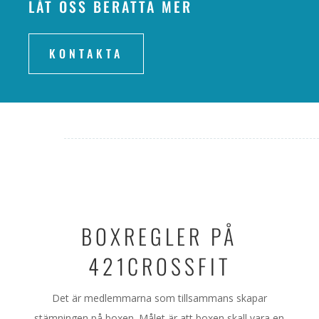
LÅT OSS BERÄTTA MER
KONTAKTA
BOXREGLER PÅ
421CROSSFIT
Det är medlemmarna som tillsammans skapar
stämningen på boxen. Målet är att boxen skall vara en