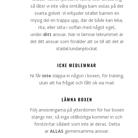
så låter vi inte våra ömtåliga barn vistas på det
svarta golvet. Vi erbjuder istället barnen en
mysig del en trappa upp, där de både kan leka,
rita, eller sitta i soffan med något eget,
under
ditt
ansvar. När ni lämnar lekrummet är
det ditt ansvar som förälder att se till att det är
städat/undanplockat.
ICKE MEDLEMMAR
Ni får
inte
släppa in någon i boxen, för träning,
utan att ha frågat och fått ok via mail.
LÄMNA BOXEN
Följ anvisningarna på ytterdörren för hur boxen
stängs ner, så inga otillbörliga kommer in och
förstör/tar sådant som inte är deras. Detta
är
ALLAS
gemensamma ansvar.