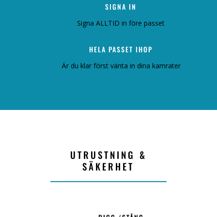
SIGNA IN
Signa ALLTID in före passet
HELA PASSET IHOP
Är du klar först vänta in dina kamrater
UTRUSTNING &
SÄKERHET