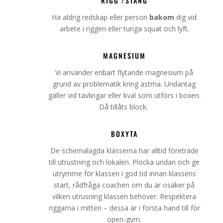
RIGG /STÅNG
Ha aldrig redskap eller person
bakom
dig vid
arbete i riggen eller tunga squat och lyft.
MAGNESIUM
Vi använder enbart flytande magnesium på
grund av problematik kring astma. Undantag
gäller vid tävlingar eller kval som utförs i boxen.
Då tillåts block.
BOXYTA
De schemalagda klasserna har alltid företräde
till utrustning och lokalen. Plocka undan och ge
utrymme för klassen i god tid innan klassens
start, rådfråga coachen om du är osäker på
vilken utrusning klassen behöver. Respektera
riggarna i mitten – dessa är i första hand till för
open-gym.