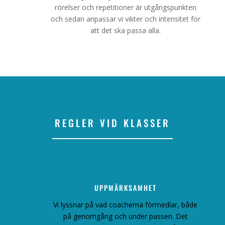
rörelser och repetitioner är utgångspunkten
och sedan anpassar vi vikter och intensitet för
att det ska passa alla.
REGLER VID KLASSER
UPPMÄRKSAMHET
Vi lyssnar på vad coacherna förmedlar, både
på genomgång och under passen. Det