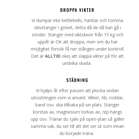
DROPPA VIKTER
Vi dumpar inte kettlebells, hantlar och tomma
skivstänger i golvet, detta då de då kan gå i
sönder. Stänger med viktskivor från 15 kg och
uppåt är OK att droppa, men om du har
möjlighet försök få ner stången under kontroll.
Det är
ALLTID
okej att släppa vikter på för att
undvika skada.
STÄDNING
Vi hjälps åt efter passen att plocka undan
utrustningen som vi använt. Vikter, Kb, roddar,
band osv. ska tillbaka på sin plats. Stänger
borstas av, magnesium torkas av, rep hängs
upp osv. Tränar du själv på open-ytan så gäller
samma sak, du ser till att det ser ut som innan
du började träna.