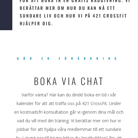
FÖR ATT BOKA IN EN GRATIS RÅDGIVNING. VI
BERÄTTAR MER OM HUR DU KAN NÅ ETT
SUNDARE LIV OCH HUR VI PÅ 421 CROSSFIT
HJÄLPER DIG.
GÖR EN FÖRÄNDRING
BOKA VIA CHAT
Varför vänta? Här kan du direkt boka en tid i vår
kalender för att att träffa oss på 421 CrossFit. Under
en kostnadsfri konsultation går vi igenom dina mål och
vad du vill med din träning. Vi berättar mer om hur vi
jobbar för att hjälpa våra medlemmar till ett sundare
liv. Längst ner till höger hittar du “pratbubblan” för att