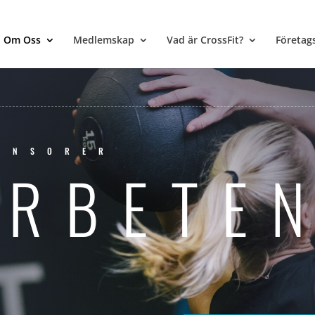
Om Oss
Medlemskap
Vad är CrossFit?
Företag
ONSORER
RBETE