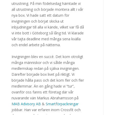
utrustning. På min födelsedag hämtade vi
all utrustning och började montera allt i vår
nya box. Vi hade satt ett datum för
invigningen och börjat skicka ut
inbjudningar till alla vi kände, vilket var få då
vi inte bott i Göteborg så lång tid. Vi klarade
vår tajta deadline med många sena kvälla
och endel arbete på nätterna.
Invigningen blev en succé. Det kom otroligt
många människor och vi sålde många
medlemskap redan på själva invigningen.
Därefter började box livet på riktigt. Vi
började hålla pass och det kom fler och fler
medlemmar. Än en gång hade vi “tur”,
ovanför oss fanns ett företag där vår
nuvarande vän Markus Abrahamsson på
MAB Advisory AB
&
Smartförpackningar
jobbar. Han var erfaren inom Crossfit och