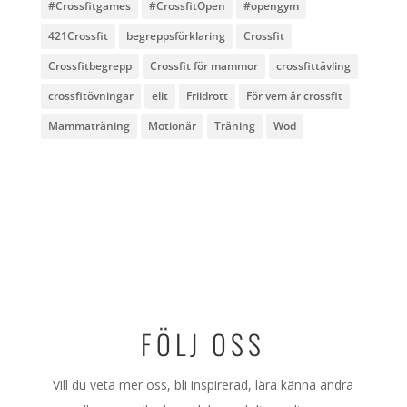
#Crossfitgames
#CrossfitOpen
#opengym
421Crossfit
begreppsförklaring
Crossfit
Crossfitbegrepp
Crossfit för mammor
crossfittävling
crossfitövningar
elit
Friidrott
För vem är crossfit
Mammaträning
Motionär
Träning
Wod
FÖLJ OSS
Vill du veta mer oss, bli inspirerad, lära känna andra