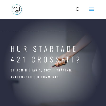
HUR STARTADE
421 CROSSFIT?
BY
ADMIN
|
JAN 1, 2021
|
TRÄNING
,
421CROSSFIT
|
0 COMMENTS