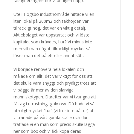
fastighetsägare fick vi äntligen napp.
Ute i Högsbo industriområde hittade vi en
liten lokal på 200m2 och takhöjden var
tillräckligt hög, det var en viktig detalj.
Aktiebolaget var uppstartat och vi löste
kapitalet som krävdes, hur? Vi minns inte
men vill man något tillräckligt mycket så
löser man det på ett eller annat sätt.
Vi började renovera hela lokalen och
målade om allt, det var viktigt för oss att
det skulle vara snyggt och prydligt trots att
vi bägge är mer av den slarviga
människotypen. Därefter var vi tvungna att
få tag i utrustning, golv osv. Då hade vi så
otroligt mycket “tur” (vi tror inte på tur) att
vi tränade på vårt gamla ställe och där
träffade vi en man som precis skulle lägga
ner som box och vi fick köpa deras