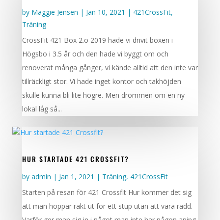
by
Maggie Jensen
|
Jan 10, 2021
|
421CrossFit
,
Träning
CrossFit 421 Box 2.o 2019 hade vi drivit boxen i
Högsbo i 3.5 år och den hade vi byggt om och
renoverat många gånger, vi kände alltid att den inte var
tillräckligt stor. Vi hade inget kontor och takhöjden
skulle kunna bli lite högre. Men drömmen om en ny
lokal låg så...
HUR STARTADE 421 CROSSFIT?
by
admin
|
Jan 1, 2021
|
Träning
,
421CrossFit
Starten på resan för 421 Crossfit Hur kommer det sig
att man hoppar rakt ut för ett stup utan att vara rädd.
Varför ger man sig in i något man inte har någon aning