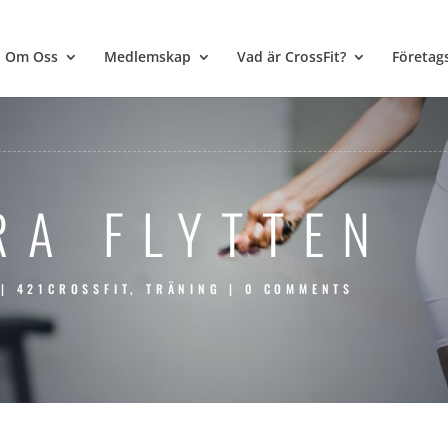
Om Oss
Medlemskap
Vad är CrossFit?
Företag
RA FLYTTEN
|
421CROSSFIT
,
TRÄNING
|
0 COMMENTS