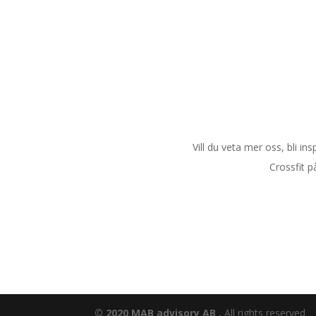
Vill du veta mer oss, bli i
Crossfit p
© 2020 MAB advisory AB .
All rights reserved