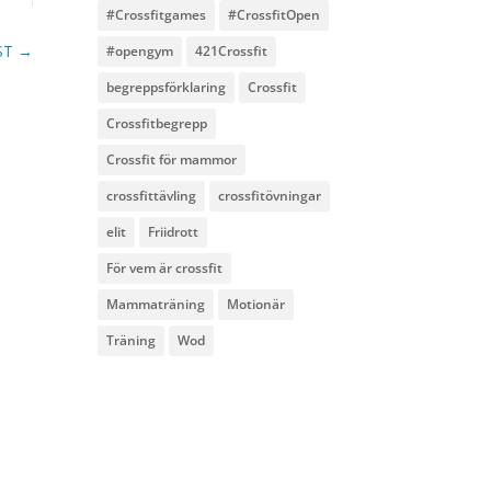
#Crossfitgames
#CrossfitOpen
ST
→
#opengym
421Crossfit
begreppsförklaring
Crossfit
Crossfitbegrepp
Crossfit för mammor
crossfittävling
crossfitövningar
elit
Friidrott
För vem är crossfit
Mammaträning
Motionär
Träning
Wod