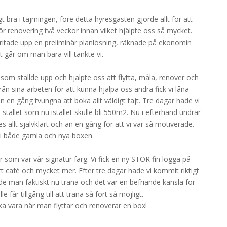
gt bra i tajmingen, före detta hyresgästen gjorde allt för att
n för renovering två veckor innan vilket hjälpte oss så mycket.
t, ritade upp en preliminär planlösning, räknade på ekonomin
lt går om man bara vill tänkte vi.
om ställde upp och hjälpte oss att flytta, måla, renover och
rån sina arbeten för att kunna hjälpa oss andra fick vi låna
n en gång tvungna att boka allt väldigt tajt. Tre dagar hade vi
a stället som nu istället skulle bli 550m2. Nu i efterhand undrar
allt självklart och än en gång för att vi var så motiverade.
 i både gamla och nya boxen.
 som var vår signatur färg. Vi fick en ny STOR fin logga på
tt café och mycket mer. Efter tre dagar hade vi kommit riktigt
unde man faktiskt nu träna och det var en befriande känsla för
får tillgång till att träna så fort så möjligt.
ka vara när man flyttar och renoverar en box!