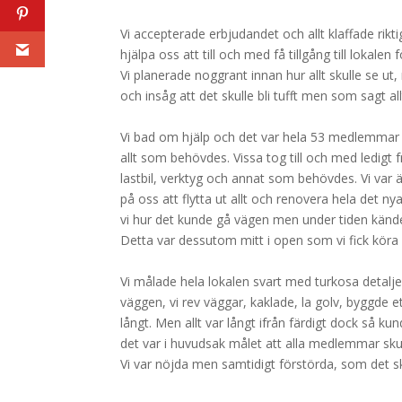
Vi accepterade erbjudandet och allt klaffade rikti
hjälpa oss att till och med få tillgång till lokale
Vi planerade noggrant innan hur allt skulle se u
och insåg att det skulle bli tufft men som sagt al
Vi bad om hjälp och det var hela 53 medlemmar s
allt som behövdes. Vissa tog till och med ledigt f
lastbil, verktyg och annat som behövdes. Vi var ä
på oss att flytta ut allt och renovera hela det ny
vi hur det kunde gå vägen men under tiden kändes 
Detta var dessutom mitt i open som vi fick köra
Vi målade hela lokalen svart med turkosa detaljer
väggen, vi rev väggar, kaklade, la golv, byggde e
långt. Men allt var långt ifrån färdigt dock så k
det var i huvudsak målet att alla medlemmar skulle 
Vi var nöjda men samtidigt förstörda, som det s