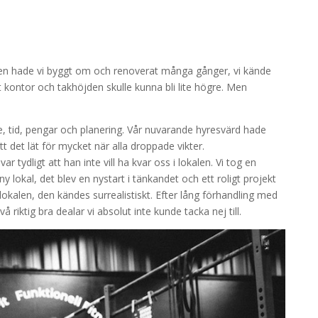
 den hade vi byggt om och renoverat många gånger, vi kände
nget kontor och takhöjden skulle kunna bli lite högre. Men
ete, tid, pengar och planering. Vår nuvarande hyresvärd hade
t det lät för mycket när alla droppade vikter.
 tydligt att han inte vill ha kvar oss i lokalen. Vi tog en
y lokal, det blev en nystart i tänkandet och ett roligt projekt
it-lokalen, den kändes surrealistiskt. Efter lång förhandling med
 riktig bra dealar vi absolut inte kunde tacka nej till.