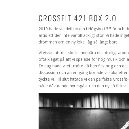
CROSSFIT 421 BOX 2.O
2019 hade vi drivit boxen i Högsbo i 3.5 år och
alltid att den inte var tillräckligt stor. Vi hade i
drömmen om en ny lokal låg så långt bort.
Vi visste att det skulle innebära ett otroligt arb
ofta klagat på att vi spelade för hög musik och at
En dag hade vi ett möte då han fick nog och det var
diskussion och än en gång började vi söka efter n
tyckte vi. Till slut hittade vi den perfekta Crossf
både dåvarande hyresgäst och den ny så fick vi två