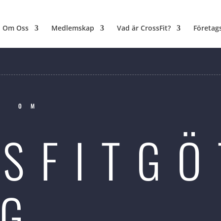
Om Oss
Medlemskap
Vad är CrossFit?
Företag
G OM
SFITGÖ
RG